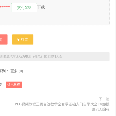
*****
下载
支付¥28
0
)
打赏
»
新能源汽车之动力电池（锂电）技术资料大全
享到：
更多
(
0
)
签：
锂电教程
下一篇
PLC视频教程三菱台达教学全套零基础入门自学大全FX触摸
屏PLC编程