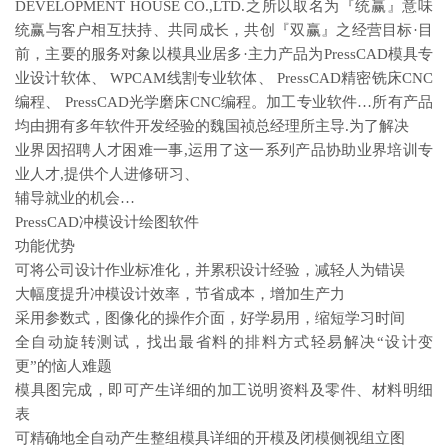
DEVELOPMENT HOUSE CO.,LTD.之所以取名为『统赢』意味
统赢与客户相互扶持、共同成长，共创『双赢』之经营目标·目
前，主要的服务对象以模具业居多·主力产品为PressCAD模具专
业设计软体、 WPCAM线割专业软体、 PressCAD精密铣床CNC
编程、 PressCAD光学磨床CNC编程。加工专业软件…所有产品
均由拥有多年软件开发经验的魏国祯总经理所主导.为了解决
业界因招聘人才困难一事,运用了这一系列产品协助业界培训专
业人才,提供个人进修研习、
辅导就业的机会…
PressCAD冲模设计绘图软件
功能优势
可将公司设计作业标准化，并累积设计经验，减轻人为错误
大幅度提升冲模设计效率，节省成本，增加生产力
采用参数式，图像化的操作介面，好学易用，缩短学习时间
全自动旋转测试，找出最省料的排料方式轻易解决“设计变
更”的恼人难题
模具图完成，即可产生详细的加工说明资料及零件、材料明细
表
可精确地全自动产生整组模具详细的开模及闭模侧视组立图