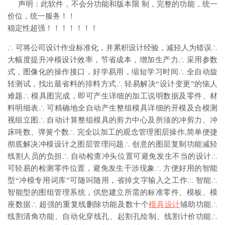
声明：此软件，不会分功能和版本限 制，完整的功能，统一
价位，统一服务！！
稳定性超强！！！！！！！
∴ 可将公司设计作业标准化，并累积设计经验，减轻人为错误∴
大幅度提升冲模设计效率，节省成本，增加生产力∴ 采用参数
式，图像化的操作接口，好学易用，缩短学习时间∴ 全自动旋
转测试，找出最省料的排料方式∴ 轻易解决“设计变更”的恼人
难题∴ 模具图完成，即可产生详细的加工说明数据及零件、材
料明细表∴ 可精确地全自动产生整组模具详细的开模及合模测
视组立图∴ 自动计算整组模具的剪力中心及所须的冲剪力、冲
床吨数、弹簧个数∴ 完全以加工的观念管理图层操作,简单便捷
彻底解决冲模设计之图层管理问题∴ 创意的图层复制功能减轻
线割人员的负担∴ 自动检查冲头位置可避免发生不当的设计∴
可轻易的检测零件位置，避免发生干涉现象∴ 方便好用的智能
型“冲模专用词库”可随叫随用，省掉文字输入之工作∴ 智能∴
智能型的图组管理系统，供您建立所需的标准零件、模板、模
座数据∴ 超强的重复线删除功能及数十个
模具设计
辅助功能∴
线割清角功能、自动化穿线孔、起割孔绘制、线割计价功能∴