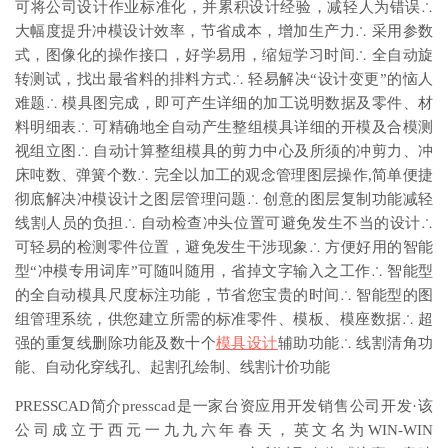
可将公司设计作业标准化，并累积设计经验，减轻人为错误∴
大幅度提升冲模设计效率，节省成本，增加生产力∴ 采用参数
式，图像化的操作接口，好学易用，缩短学习时间∴ 全自动旋
转测试，找出最省料的排料方式∴ 轻易解决“设计变更”的恼人
难题∴ 模具图完成，即可产生详细的加工说明数据及零件、材
料明细表∴ 可精确地全自动产生整组模具详细的开模及合模测
视组立图∴ 自动计算整组模具的剪力中心及所须的冲剪力、冲
床吨数、弹簧个数∴ 完全以加工的观念管理图层操作,简单便捷
彻底解决冲模设计之图层管理问题∴ 创意的图层复制功能减轻
线割人员的负担∴ 自动检查冲头位置可避免发生不当的设计∴
可轻易的检测零件位置，避免发生干涉现象∴ 方便好用的智能
型“冲模专用词库”可随叫随用，省掉文字输入之工作∴ 智能型
的全自动模具尺度标注功能，节省您宝贵的时间∴ 智能型的图
组管理系统，供您建立所需的标准零件、模板、模座数据∴ 超
强的重复线删除功能及数十个
模具设计
辅助功能∴ 线割清角功
能、自动化穿线孔、起割孔绘制、线割计价功能
PRESSCAD简介presscad是一家台资应用开发销售公司开发·该
公司成立于西元一九九六年春天，英文名为WIN-WIN