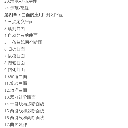
23.示范-机械零件
24.示范-花瓶
第四章：曲面的应用
1.封闭平面
2.三点定义平面
3.规则曲面
4.自动约束的曲面
5.一条曲线两个断面
6.扫掠曲面
7.拔模曲面
8.褶皱曲面
9.帽化曲面
10.管道曲面
11.旋转曲面
12.放样曲面
13.双向进阶断面
14.一引线与多断面线
15.两引线和多断面线
16.两引线和两断面线
17.曲面延伸