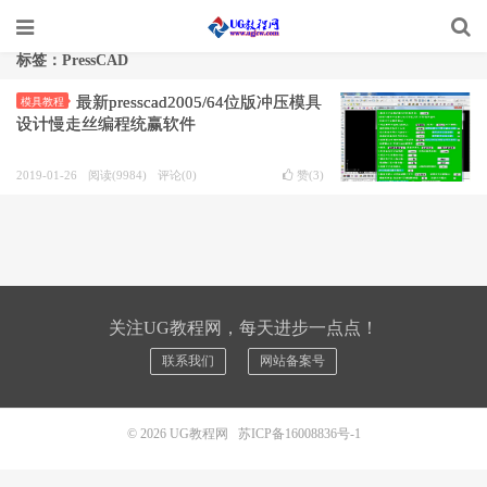
标签：PressCAD
最新presscad2005/64位版冲压模具
模具教程
设计慢走丝编程统赢软件
2019-01-26
阅读(9984)
评论(0)
赞(
3
)
关注UG教程网，每天进步一点点！
联系我们
网站备案号
© 2026
UG教程网
苏ICP备16008836号-1