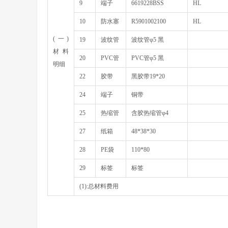
9
端子
6619228BSS
HL
10
防水塞
R5901002100
HL
(一)
19
波纹管
波纹管φ5 黑
材料
20
PVC管
PVC管φ5 黑
明细
22
胶带
黑胶带19*20
24
端子
铜带
25
热缩管
含胶热缩管φ4
27
纸箱
48*38*30
28
PE袋
110*80
29
标签
标签
(1):总材料费用