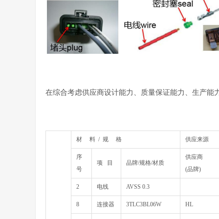
在综合考虑供应商设计能力、质量保证能力、生产能
材 料 / 规 格
供应来源
序
供应商
项 目
品牌/规格/材质
号
(品牌)
2
电线
AVSS 0.3
8
连接器
3TLC3BL06W
HL