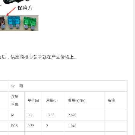
力后，供应商核心竞争就在产品价格上。
金 额
度量
单价(a)
用量(b)
费用(a)*(b)
备注
单位
M
0.2
13.35
2.670
PCS
0.52
2
1.040