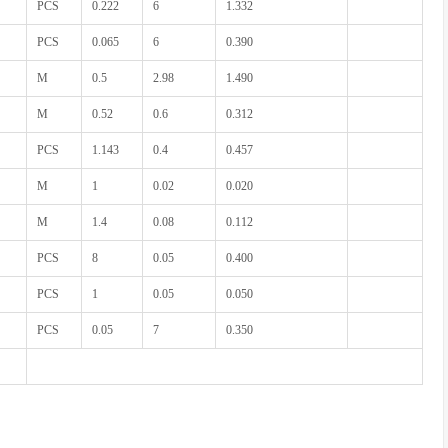
PCS
0.222
6
1.332
PCS
0.065
6
0.390
M
0.5
2.98
1.490
M
0.52
0.6
0.312
PCS
1.143
0.4
0.457
M
1
0.02
0.020
M
1.4
0.08
0.112
PCS
8
0.05
0.400
PCS
1
0.05
0.050
PCS
0.05
7
0.350