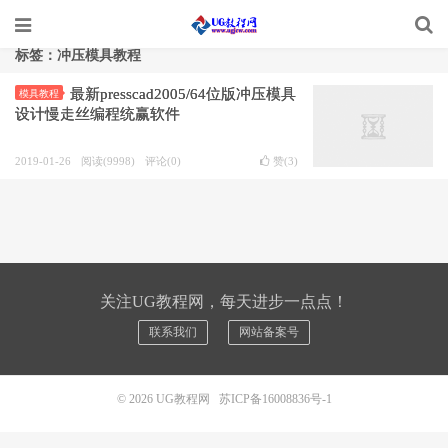
标签：冲压模具教程
最新presscad2005/64位版冲压模具
模具教程
设计慢走丝编程统赢软件
2019-01-26
阅读(9998)
评论(0)
赞(
3
)
关注UG教程网，每天进步一点点！
联系我们
网站备案号
© 2026
UG教程网
苏ICP备16008836号-1