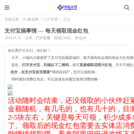
当前位置：
UG教程网
>
门户文章
>
正文
支付宝搞事情 — 每天领取现金红包
2019-01-31
分类：
门户文章
阅读(7842)
评论(0)
各位用户大大们，你们好！
今天，小编为大家搜罗了支付宝的最新福利，每天都有机会领到现金大红包哦
首先，
打开支付宝，扫描以下二维码，
就可
直接领取花呗
大红包
，天天可领红
此外，
在
支付宝首页搜索
“592521232”
，
也可以领取呦~
同时领到消费红包后，可以直接在余额宝使用消费的噢~
活动随时会结束，还没领取的小伙伴赶
金额随机，有几毛的，也有几十的，目
2-5块左右，关键是每天可领，积少成
了。领取后的现金红包需要去实体店消