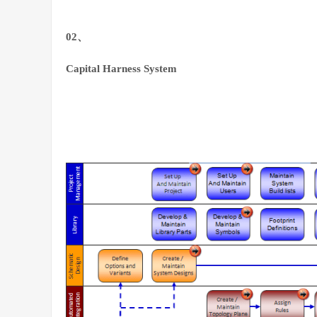
02、
Capital Harness System