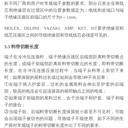
析不同厂商和用户对常规端子参数的要求。部分日资企业将线
芯和绝缘层在过渡区中的位置参数规定为：电线剥皮端口与端
子绝缘压接区前端口的尺寸为0～1mm。
MOLEX、DELPHI、YAZAKI、AMP、KET、JST要求绝缘层和
线芯压接区之间的导线绝缘层和导线线芯必须是可见的。
3.3 料带切断长度
端子在冷冲压连接时，端子绝缘压接区后端部距离料带切断点
的长度，或端子前端部距离前料带切断点的长度，即料带切断
长度。在冷冲压连接压接过程中，当端子从料带上剪切下来
时，如果保留的尾料过长或过短则会导致3种不良后果：
①在端子插入护套后，过长的金属尾料会伸出至护套的后端
部，较高的电压会引起连接器的相邻触点之间的电弧；
②如果端子前端部的尾料过长，会干涉端子和护套、端子和端
子的接合；
③当端子前、后端料带切断长度保留较小甚至不可见时，可能
会出现端子被切伤的问题，导致端子不能使用。如下不同的生
产商对常规端子的料带切断长度作出了不同的要求。