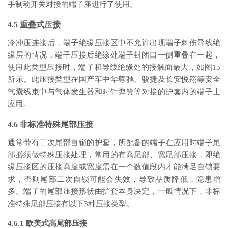
手制动开关对接的端子座进行了使用。
4.5 重叠式压接
冷冲压连接后，端子绝缘压接区中不允许出现端子刺伤导线绝
缘层的情况，端子压接后绝缘处端子封闭口一侧重叠在一起，
使用此类型压接时，端子和导线绝缘处的接触面最大，如图13
所示。此压接类型在国产车中华尊驰、骏捷及长安悦翔等安全
气囊线束中与气体发生器和时针弹簧等对接的护套内的端子上
应用。
4.6 非标准特殊尾部压接
通常带有二次尾部自锁的护套，所配备的端子在应用时端子尾
部必须做特殊压接处理，常用的有高尾部、宽尾部压接，即绝
缘压接区的压接高度或宽度需在一个数值段内才能满足自锁要
求，否则尾部二次自锁可能会失效，导致品质降低，隐患增
多。端子的尾部压接形状由护套本身决定，一般情况下，非标
准特殊尾部压接有以下3种压接类型。
4.6.1 欧美式高尾部压接