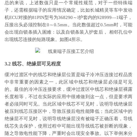
总的来说，上述数值只是一个常规性规范，对于一些特殊端
子，还需根据端子的应用情况确定，比如长城精灵等车中发动
机ECU对接的81PIN型号为368290～l护套内的928999—1端子，
压接出头必须控制在0～0.5mm。当此数值超过0.5mm时，可能
会出现自锁条插入困难：以及自锁条装入护套后， 相邻孔位中
出现线芯连接的短路现象。如图4所示。
3.2 线芯、绝缘层可见程度
缓冲过渡区中的线芯和绝缘层位置是端子冷冲压连接过程品质
中非常重要的因素之一，此区域中线芯和绝缘层必须是可见
的。最佳的冷冲压连接要求，缓冲过渡区中线芯和绝缘层裸露
长度相等，不过在实际的应用中很难做到这一点，但是要求两
者必须同时可见。当此区域中线芯不可见时，说明导线绝缘层
被压到线芯压接区中，导致压接后电性能降低；当此区域中的
绝缘层不可见时，说明导线绝缘层没有被端子正确压着，导线
线芯失去保护，使用过程中可能出现导线线芯被折断的现象，
随之导致电性能下降，严重时会出现安全事故。以下举例来分