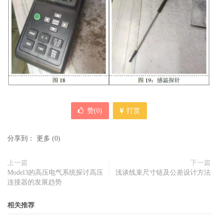
赞(
0
)
打赏
分享到：
更多
(
0
)
上一篇
下一篇
Model3的高压电气系统探讨高压
浅谈线束尺寸链及公差设计方法
连接器的发展趋势
相关推荐