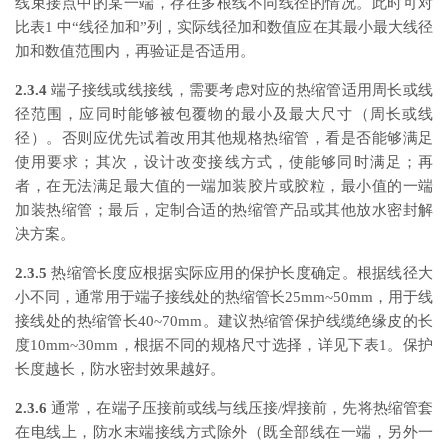
线束接点中的某一端，存在多根线不同线径的情况。此时可对
比表1 中“线径加和”列，实际线径加和数值应在其最小最大线径
加和数值范围内，再验证是否适用。
2.3.4
端子接线或线接线，需要考虑对应的热缩管适用周长或线
径范围，应同时能够被包覆物的最小及最大尺寸（周长或线
径）。否则应优先试着改用其他规格热缩管，看是否能够满足
使用要求；其次，设计改变接线方式，使能够同时满足；再
者，在无法满足最大值的一端加装胶片或胶粒，最小值的一端
加装热缩管；最后，定制合适的热缩管产品或其他放水密封解
决方案。
2.3.5
热缩管长度应根据实际应用的保护长度确定。根据线径大
小不同，通常用于端子接线处的热缩管长25mm~50mm，用于线
接线处的热缩管长40~70mm。建议热缩管保护线缆绝缘皮的长
度10mm~30mm，根据不同的规格尺寸选择，详见下表1。保护
长度越长，防水密封效果越好。
2.3.6
通常，在端子压接前或线与线压接/焊接前，先将热缩管套
在电线上，防水末端接线方式除外（既全部线在一端，另外一