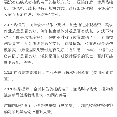
端没有出线或者接线端子的接线方式）。压接好后，使用热缩
机、热风枪，或其他特定加热方式，进行加热收缩，使热缩管
收缩并固定在设计的保护位置处。
2.3.7
热缩后，按照设计或作业要求，首选通过外观检查，确认
作业质量是否良好。例如检查整体外观是否有鼓包、外观不匀
称（可能是未热缩好）、保护不对称（位置窜动了）、表面损
伤等异常，注意跳线导致的支起、刺破情况；检查两端是否包
覆紧实，线端溢胶及密封是否良好（通常溢2~5mm）；端子处
密封防护是否良好，溢胶是否超过设计要求的限位，否则可能
影响装配。等等。
2.3.8
有必要或要求时，需抽样进行防水密封检查（专用检查装
置）。
2.3.9
特别提示，金属材质的接线端子，受热时导热快，相对绝
缘皮的导线吸收热量大（相同条件及
时间内吸热多），传导热量快（热损失），加热收缩收缩作业
消耗的热量理论上相对大些。