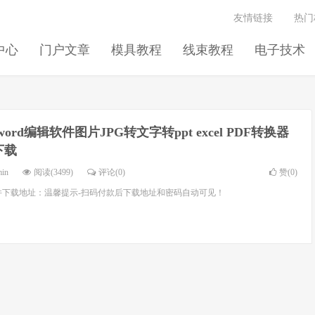
友情链接
热门
中心
门户文章
模具教程
线束教程
电子技术
word编辑软件图片JPG转文字转ppt excel PDF转换器
下载
min
阅读(3499)
评论(0)
赞(
0
)
下载地址：温馨提示-扫码付款后下载地址和密码自动可见！