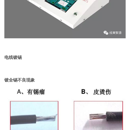
电线镀锡
镀全锡不良现象