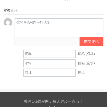
评论
抢沙发
提交评论
昵称 (必填)
邮箱 (必填)
网址
关注UG教程网，每天进步一点点！