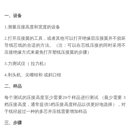
一、设备
1.测量压接高度和宽度的设备
2.打开压接翼的工具，或者其他可以打开绝缘层压接翼并不损坏
导线芯线的合适的方法。（注：可以在芯线压接的同时采用不
压接绝缘方式来避免打开塑线压接翼的步骤）
3.力测试仪（ 拉力机）
4.剥头机、尖嘴钳和 或斜口钳
二、样品
每个测试的压接高度至少需要20个样品进行测试 （最少需要 3
档压接高度，通常提供5档压接高度样品以供更好地选择），对
于线径超过一种的多芯并压线需要增加样品
三、步骤